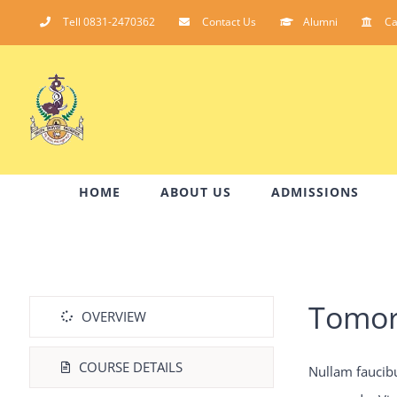
Skip
Tell 0831-2470362
Contact Us
Alumni
C
to
content
HOME
ABOUT US
ADMISSIONS
Tomor
OVERVIEW
COURSE DETAILS
Nullam faucib