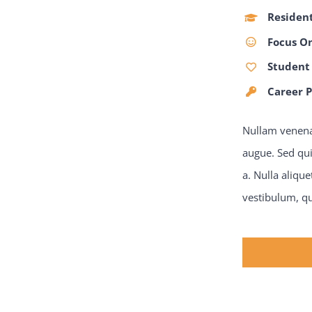
Resident
Focus O
Student
Career 
Nullam venenat
augue. Sed qui
a. Nulla aliqu
vestibulum, qu