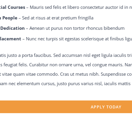
ial Courses
– Mauris sed felis et libero consectetur auctor id in n
n People
– Sed at risus at erat pretium fringilla
 Dedication
– Aenean ut purus non tortor rhoncus bibendum
Placement
– Nunc nec turpis sit egestas scelerisque at finibus ligu
is justo a porta faucibus. Sed accumsan nisl eget ligula iaculis 
s feugiat felis. Curabitur non ornare urna, vel congue mauris. Nam
et vitae quam vitae commodo. Cras ut metus nibh. Suspendisse con
am nec elementum cursus, justo purus varius nisl, iaculis mattis
APPLY TODAY