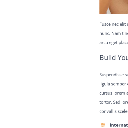
Fusce nec elit
nunc. Nam tinci
arcu eget plac
Build Yo
Suspendisse sa
ligula semper e
cursus lorem a
tortor. Sed lo
convallis scel
Internat