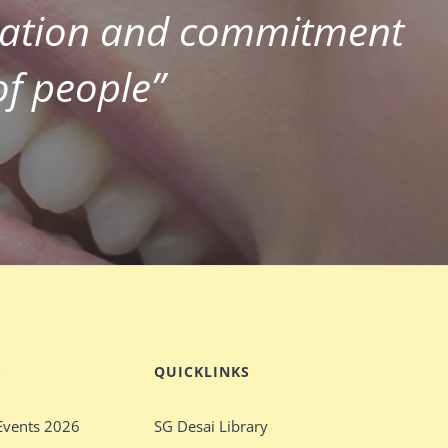
ication and commitment
of people”
S
QUICKLINKS
Events 2026
SG Desai Library