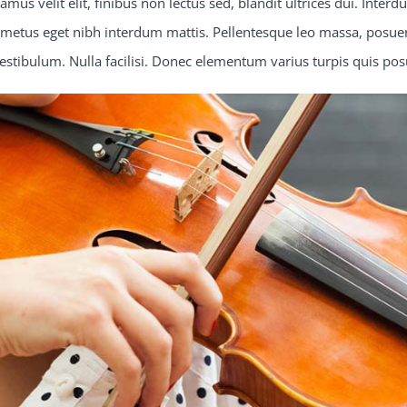
us velit elit, finibus non lectus sed, blandit ultrices dui. Inte
t metus eget nibh interdum mattis. Pellentesque leo massa, posuere 
 vestibulum. Nulla facilisi. Donec elementum varius turpis quis pos