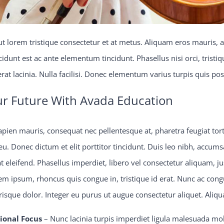
 ut lorem tristique consectetur et at metus. Aliquam eros mauris,
dunt est ac ante elementum tincidunt. Phasellus nisi orci, tristiqu
erat lacinia. Nulla facilisi. Donec elementum varius turpis quis po
ur Future With Avada Education
pien mauris, consequat nec pellentesque at, pharetra feugiat torto
u. Donec dictum et elit porttitor tincidunt. Duis leo nibh, accumsa
t eleifend. Phasellus imperdiet, libero vel consectetur aliquam, jus
rem ipsum, rhoncus quis congue in, tristique id erat. Nunc ac cong
erisque dolor. Integer eu purus ut augue consectetur aliquet. Ali
ional Focus
– Nunc lacinia turpis imperdiet ligula malesuada mol